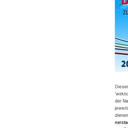
Dieser
‘wirkl
der Na
jeweil
diene
nersta