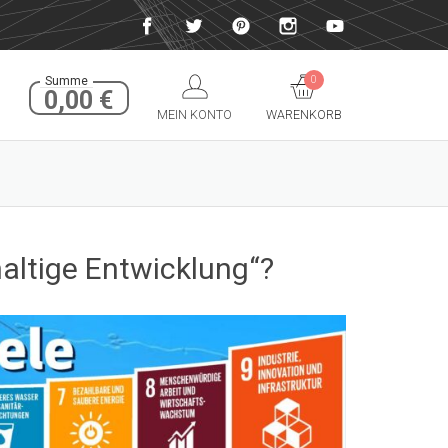
0
Summe
0,00
€
MEIN KONTO
WARENKORB
altige Entwicklung“?