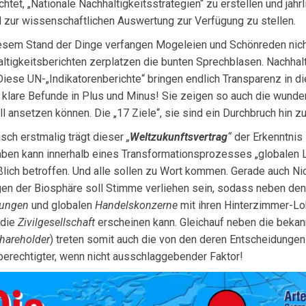
ichtet, „Nationale Nachhaltigkeitsstrategien“ zu erstellen und jähr
 zur wissenschaftlichen Auswertung zur Verfügung zu stellen.
esem Stand der Dinge verfangen Mogeleien und Schönreden nich
ltigkeitsberich­ten zerplatzen die bunten Sprechblasen. Nachhalt
 Diese UN-„Indikatorenberichte“ bringen endlich Transparenz in d
n klare Befunde in Plus und Mi­nus! Sie zeigen so auch die wunde
ll ansetzen kön­nen. Die „17 Ziele“, sie sind ein Durchbruch hin zu
isch erstmalig trägt dieser
„
Weltzukunftsvertrag
“
der Erkenntnis 
aben kann innerhalb eines Transformationsprozesses „globalen Le
ßlich betroffen. Und alle sollen zu Wort kommen. Gerade auch N
en der Biosphäre soll Stimme verliehen sein, sodass neben den 
rungen
und globalen
Handelskonzerne
mit ihren Hinterzimmer-Lob
 die
Zivilgesellschaft
erscheinen kann. Gleichauf neben die beka
hareholder
) treten somit auch die von den deren Entscheidunge
berechtigter, wenn nicht ausschlaggebender Faktor!