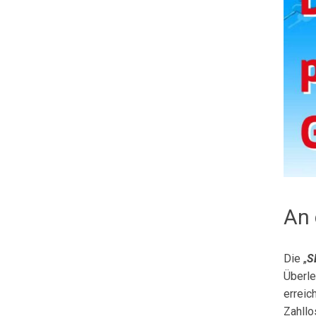
An 
Die „
S
Überle
erreic
Zahllo