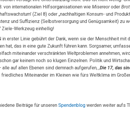
B. von internationalen Hilfsorganisationen wie
Misereor
oder
Brot
haftswachstum’ (Ziel 8) oder „nachhaltigen Kon­sum- und Produk
tenz und Suffizienz (Selbstversorgung und Genügsamkeit) zu we
 Ziele-Werkzeug einhellig!
 in erster Linie gebührt der Dank, wenn sie der Menschheit mit 
n hat, das in eine gute Zukunft führen kann. Sorgsamer, umfassen
elfach miteinander verschränkten Weltproblemen annehmen, wird 
schon gar keinem noch so klugen Einzelnen. Politik und Wirtschaf
– alle auf allen Ebenen sind dem­nach aufgerufen,
‚Die 17, das sin
n friedliches Mit­einander im Kleinen wie fürs Weltklima im Große
iedene Beiträge für unseren
Spendenblog
werden weiter aufs Th