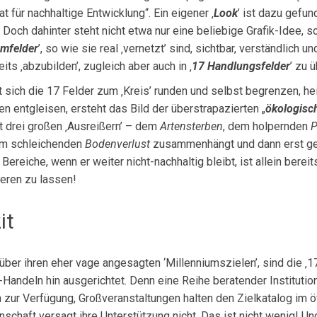
at für nachhaltige Entwicklung“. Ein eigener ‚
Look
’ ist dazu gefu
. Doch dahinter steht nicht etwa nur eine beliebige Grafik-Idee, 
emfelder
’, so wie sie real ‚vernetzt’ sind, sichtbar, verständlich 
eits ‚abzubilden’, zugleich aber auch in ‚
17 Handlungsfelder
’ zu 
 sich die 17 Felder zum ‚Kreis’ runden und selbst begren­zen, heiß
n entgleisen, ersteht das Bild der überstrapazier­ten „
ökologisc
t drei großen ‚Ausreißern’ – dem
Arten­sterben
, dem holpernden
P
em schleichenden
Bodenverlust
zusammenhängt und dann erst ge
 Berei­che, wenn er weiter nicht-nachhaltig bleibt, ist allein be
bieren zu lassen!
it
ber ihren eher vage angesagten ‘Millenniumszielen’, sind die ‚17
-Handeln hin ausgerichtet. Denn eine Reihe beratender Institutio
 zur Verfügung, Großveranstaltungen halten den Zielkatalog im 
schaft versagt ihre Unterstützung nicht. Das ist nicht wenig! Und