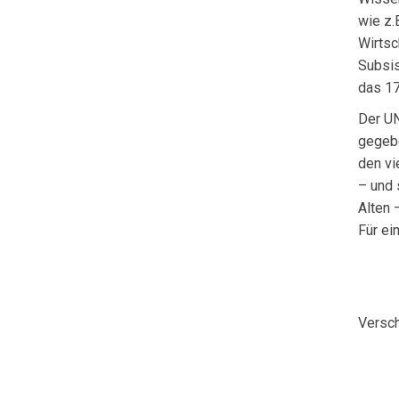
wie z.
Wirtsc
Subsis
das 17
Der UN
gegebe
den vi
– und 
Alten 
Für ei
Versch