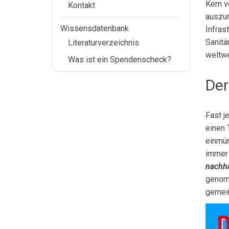
Kern v
Kontakt
auszur
Wissensdatenbank
Infras
Sanitä
Literaturverzeichnis
weltwe
Was ist ein Spendenscheck?
Der
Fast j
einen 
einmün
immer 
nachha
genomm
gemei