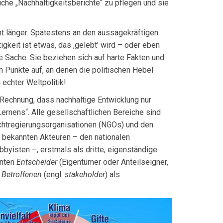
liche „Nachhal­tigkeitsberichte“ zu pflegen und sie
t länger. Spätestens an den aussagekräftigen
igkeit ist etwas, das ‚gelebt’ wird – oder eben
ie Sache. Sie beziehen sich auf harte Fakten und
n Punkte auf, an denen die politischen Hebel
 echter Weltpolitik!
Rechnung, dass nachhaltige Entwick­lung nur
rnens“. Alle gesell­schaftlichen Bereiche sind
ichtregierungsorganisationen (NGOs) und den
bekannten Akteuren – den nationa­len
byisten –, erstmals als dritte, eigen­ständige
nnten
Entscheider
(Eigentü­mer oder Anteilseigner,
n
Betroffenen
(engl.
stakeholder
) als