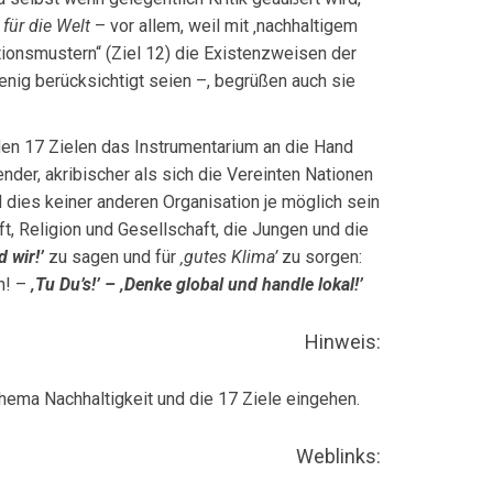
 für die Welt
– vor allem, weil mit ‚nachhaltigem
tionsmustern“ (Ziel 12) die Existenzweisen der
nig berücksichtigt seien –, begrüßen auch sie
den 17 Zielen das Instrumenta­rium an die Hand
der, akribi­scher als sich die Vereinten Nationen
dies keiner anderen Organisation je möglich sein
t, Religion und Gesellschaft, die Jungen und die
d wir!’
zu sagen und für
‚gutes Klima’
zu sorgen:
n! –
‚Tu Du’s!’ – ‚Denke global und handle lokal!’
Hinweis:
ema Nachhaltigkeit und die 17 Ziele eingehen.
Weblinks: