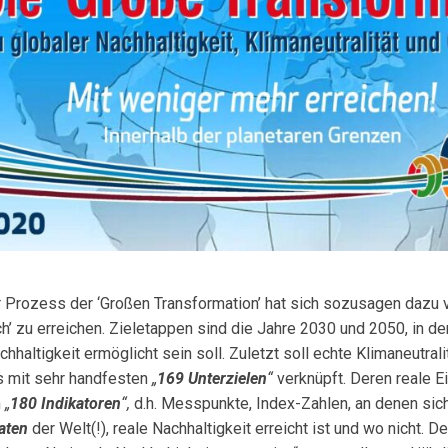
 Prozess der ‘Großen Transformation’ hat sich sozusagen dazu ve
ich’ zu erreichen. Zieletappen sind die Jahre 2030 und 2050, in de
chhaltigkeit ermöglicht sein soll. Zuletzt soll echte Klimaneutrali
s mit sehr handfesten
„
169 Unterzielen
“
verknüpft. Deren reale E
n
„
180 Indikatoren
“,
d.h. Messpunkte, Index-Zahlen, an denen sic
aten
der Welt(!), reale Nachhaltigkeit erreicht ist und wo nicht. 