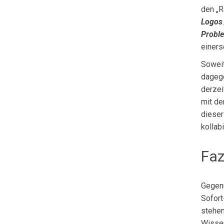
den „R
Logos
Probl
einers
Soweit
dagege
derzei
mit d
dieser
kolla­
Faz
Gegenü
Sofort
stehen
Wissen