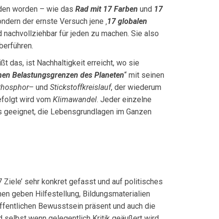
nden worden – wie das
Rad mit 17 Farben
und
17
sondern der ernste Versuch jene ‚
17 globa­len
und nachvollziehbar für jeden zu machen. Sie also
überführen.
t das, ist Nachhaltigkeit erreicht, wo sie
hen Belastungsgrenzen des Planeten
“ mit seinen
hosphor
– und
Stickstoffkreislauf
, der wiederum
folgt wird vom
Klimawandel
. Jeder einzelne
reits geeignet, die Lebensgrundlagen im Ganzen
 Ziele’ sehr konkret gefasst und auf politisches
nen geben Hilfestellung, Bildungsmaterialien
öffentlichen Bewusstsein präsent und auch die
 selbst wenn gelegent­lich Kritik geäußert wird,