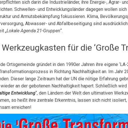
erpflichten sich darin die Industrielän­der, ihre Energie-, Agrar- u
ichten. Schwellen- und Entwicklungsländer dagegen wollen sich 
truktur und Armutsbekämpfung fokussieren. Klima, Bevölkerungspo
rversorgung, Abwasser- und Abfallbeseiti­gung sind ausdrücklich
it „
Lokale Agenda 21-Gruppen
“.
 Werkzeugkasten für die ‘Große T
ede Ortsgemeinde gründet in den 1990er Jahren ihre eigene ‘LA
Transformati­onsprozess in Richtung Nachhaltigkeit an. Im Jahr 2
den. Dieser lange Zeitraum hat der UN die nötige Erfahrung ge
wieder an der gebotenen Nachhaltigkeit hapert. Schließ­lich wird
ltige Entwicklung
“, den Ländern der Welt den ultimativen Werk­ze
en, so heißt ihre zentrale Erkenntnis, lassen sich nicht isolier
nsam erreichen!