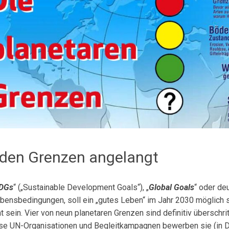
den Grenzen angelangt
DGs
“ („Sustainable Development Goals“), „
Global Goals
“ oder de
bensbedingungen, soll ein „gutes Leben“ im Jahr 2030 mög­lich se
ht sein. Vier von neun planetaren Grenzen sind definitiv überschr
se UN-Or­ga­ni­sa­tio­nen und Begleitkampagnen bewerben sie (in