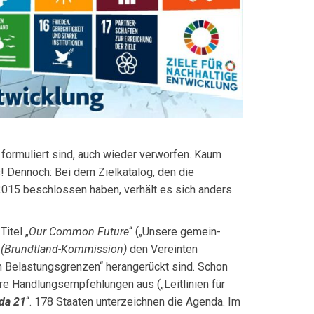
 formuliert sind, auch wieder verworfen. Kaum
s! Dennoch: Bei dem Zielkatalog, den die
015 be­schlossen haben, verhält es sich anders.
itel „
Our Common Future
“ („Unsere gemein­
“
(Brundtland-Kommission)
den Verein­ten
ren Belastungsgrenzen“ her­angerückt sind. Schon
re Hand­lungsempfehlungen aus („Leitlinien für
da 21
“. 178 Staaten unterzeichnen die Agenda. Im