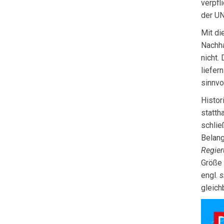
verpfl
der UN
Mit di
Nachha
nicht.
liefer
sinnvo
Histor
statth
schlie
Belang
Regie
Größe
engl.
s
gleich