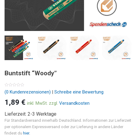
Buntstift “Woody”
0
(
0
Kundenrezensionen)
|
Schreibe eine Bewertung
out
of
1,89
€
5
inkl. MwSt.
zzgl.
Versandkosten
Lieferzeit: 2-3 Werktage
Für Standardversand innerhalb Deutschland. Informationen zur Lieferzeit
per optionalem Expressversand oder zur Lieferung in andere Länder
findest du
hier.