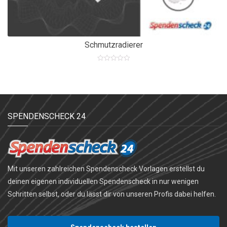
Schmutzradierer
0
out
of
5
SPENDENSCHECK 24
Mit unseren zahlreichen Spendenscheck Vorlagen erstellst du
deinen eigenen individuellen Spendenscheck in nur wenigen
Schritten selbst, oder du lässt dir von unseren Profis dabei helfen.