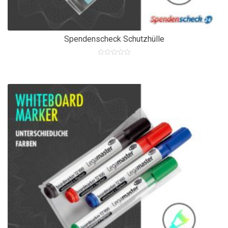
Spendenscheck Schutzhülle
0
out
of
5