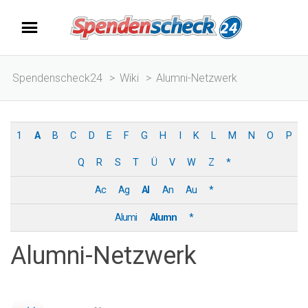
Spendenscheck24
>
Wiki
>
Alumni-Netzwerk
1
A
B
C
D
E
F
G
H
I
K
L
M
N
O
P
Q
R
S
T
Ü
V
W
Z
*
Ac
Ag
Al
An
Au
*
Alumi
Alumn
*
Alumni-Netzwerk