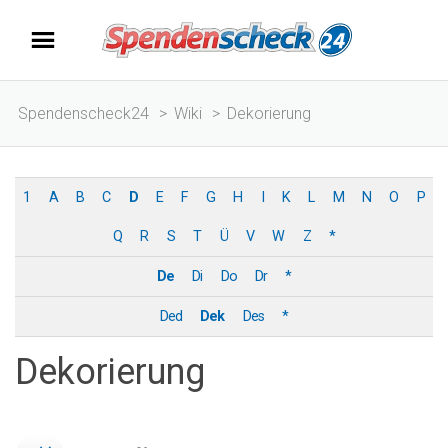
Spendenscheck24
>
Wiki
>
Dekorierung
1
A
B
C
D
E
F
G
H
I
K
L
M
N
O
P
Q
R
S
T
Ü
V
W
Z
*
De
Di
Do
Dr
*
Ded
Dek
Des
*
Dekorierung