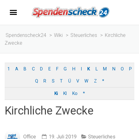
Spendenscheck24
>
Wiki
>
Steuerliches
>
Kirchliche
Zwecke
1
A
B
C
D
E
F
G
H
I
K
L
M
N
O
P
Q
R
S
T
Ü
V
W
Z
*
Ki
Kl
Ko
*
Kirchliche Zwecke
Office
19. Juli 2019
Steuerliches