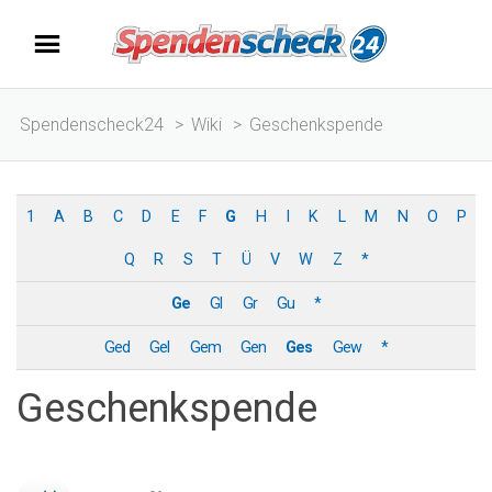
Spendenscheck24
>
Wiki
>
Geschenkspende
1
A
B
C
D
E
F
G
H
I
K
L
M
N
O
P
Q
R
S
T
Ü
V
W
Z
*
Ge
Gl
Gr
Gu
*
Ged
Gel
Gem
Gen
Ges
Gew
*
Geschenkspende