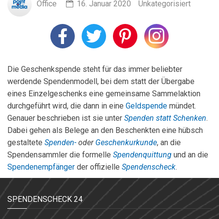
Office
16. Januar 2020
Unkategorisiert
Die Geschenkspende steht für das immer beliebter
werdende Spendenmodell, bei dem statt der Übergabe
eines Einzelgeschenks eine gemeinsame Sammelaktion
durchgeführt wird, die dann in eine
Geldspende
mündet.
Genauer beschrieben ist sie unter
Spenden statt Schenken
.
Dabei gehen als Belege an den Beschenkten eine hübsch
gestaltete
Spenden-
oder
Geschenkurkunde
, an die
Spendensammler die formelle
Spendenquittung
und an die
Spendenempfänger
der offizielle
Spendenscheck
.
SPENDENSCHECK 24