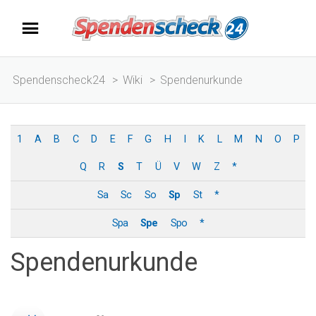
Spendenscheck24
>
Wiki
>
Spendenurkunde
1
A
B
C
D
E
F
G
H
I
K
L
M
N
O
P
Q
R
S
T
Ü
V
W
Z
*
Sa
Sc
So
Sp
St
*
Spa
Spe
Spo
*
Spendenurkunde