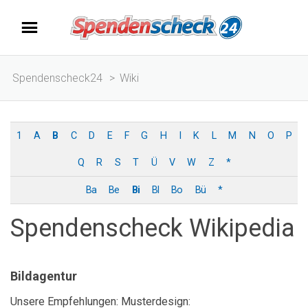
Spendenscheck24
>
Wiki
1
A
B
C
D
E
F
G
H
I
K
L
M
N
O
P
Q
R
S
T
Ü
V
W
Z
*
Ba
Be
Bi
Bl
Bo
Bü
*
Spendenscheck Wikipedia
Bildagentur
Unsere Empfehlungen: Musterdesign: